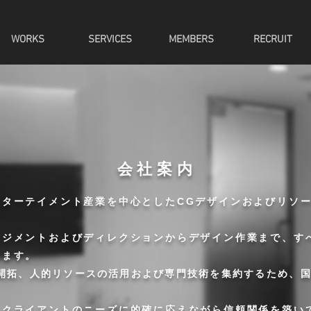
WORKS
SERVICES
MEMBERS
RECRUIT
会社案内
ンターテイメント産業を中心としたCGデザインおよびリソ
ネジメントおよびディレクションからデザイン作業まで、す
います。
開拓、人的リソースの活用および専門技術を集約するため
、
、クライアントのニーズに的確に応えながら信頼関係を築い