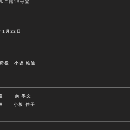
ル二階15号室
年1月22日
締役 小坂 維迪
役
余 學文
役
小坂 佳子