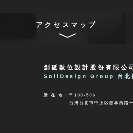
アクセスマップ
創砥數位設計股份有限公
SoliDesign Group 台
所在
地 :
〒100-506
台湾台北市中正区忠孝西路一段