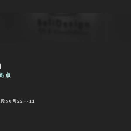
司
北拠点
50号22F-11