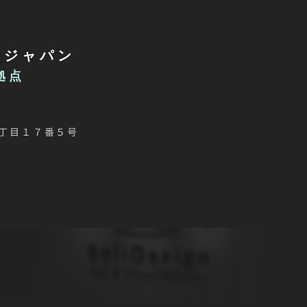
・ジャパン
京拠点
丁目１７番５号