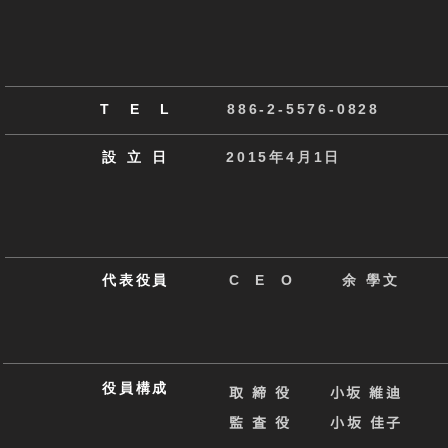
T E
L
886-2-5576-0828
設立
日
2015年4月1日
代表役員
C E O 余 學文
役員構成
取締役
小坂 維迪
監査役
小坂 佳子