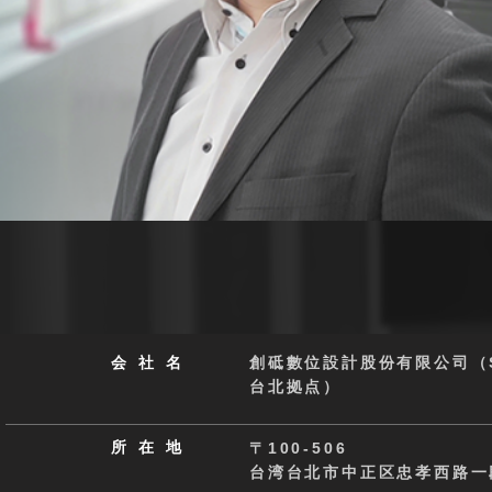
会社
名
創砥數位設計股份有限公司（Sol
台北拠点）
所在
地
〒100-506
台湾台北市中正区忠孝西路一段5