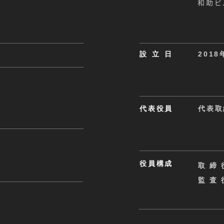
和助ビ
設立
日
2018
代表役員
代表取
役員構成
取締
監査