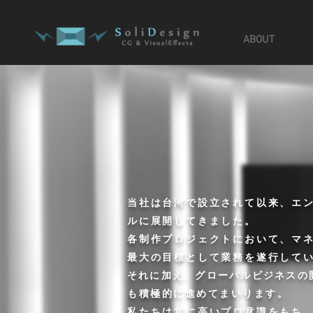
ABOUT
当社は台湾で設立されて以来、エ
ルに展開してきました。
各制作プロジェクトにおいて、マ
最大の目標として業務を遂行して
それに加え、グローバルビジネスの
も積極的に進めてまいります。
私たちは常に高いプロ意識をもち